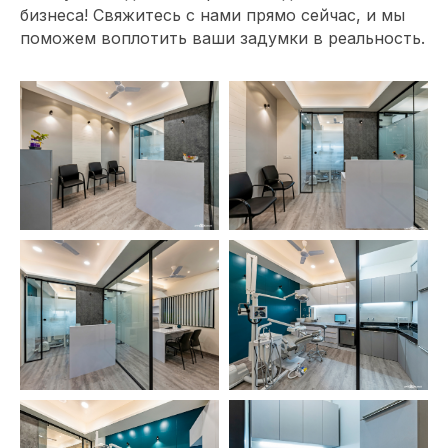
бизнеса! Свяжитесь с нами прямо сейчас, и мы
поможем воплотить ваши задумки в реальность.
Обсудите проект
с главным
архитектором
компании
Специалист свяжется с вами, чтобы
уточнить детали проекта и подберет
удобное время для встречи с
архитектором. Встречу можно
провести в офисе или обсудить проект
онлайн.
+7
Обсудить проект с архитектором
->