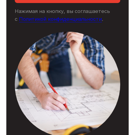
ООО «ГК Стройкооператив»
ИНН: 7727308263
ОГРН: 1177746007614
Меню
Услуги
Выполненные объекты
О компании
Сотрудники
Отзывы
Сертификаты
Блог
Контакты
© 2007 - 2026
Политика конфиденциальности