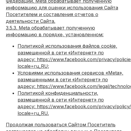
Федерации. Meta обрабатывает полученную
информацию для оценки использования Сайта
Посетителем и составления отчетов о
деятельности Сайта.
3.5.3. Meta обрабатывает полученную
информацию в порядке, установленном:
Политикой использования файлов cookie,
размещенной в сети «Интернет» по
адресу: https://www.facebook.com/privacy/policie
Профессиональный ремонт коммерческих
locale=ru_RU;
помещений в Москве от 1500 руб/м²
Условиями использования сервисов «Meta»,
Контакты
размещенными в сети «Интернет» по
адресу: https://www.facebook.com/legal/technolo
+7 (495) 133-87-65
Политикой конфиденциальности,
info@skooperativ.ru
размещенной в сети «Интернет» по
адресу: https://www.facebook.com/privacy/policy
г. Москва, Калужское шоссе 24-й км, д. 1
locale=ru_RU.
стр. 1 БЦ Высота, офис 517/2 (метро
Ольховая)
Продолжая пользоваться Сайтом Посетитель
Пн-Пт 9:00-18:00