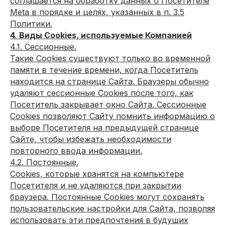
соглашается на обработку данных о Посетителе
Meta в порядке и целях, указанных в п. 3.5
Заказать звонок ->
Политики.
4. Виды Cookies, используемые Компанией
4.1. Сессионные.
Такие Cookies существуют только во временной
памяти в течение времени, когда Посетитель
ООО «ГК Стройкооператив»
находится на странице Сайта. Браузеры обычно
удаляют сессионные Cookies после того, как
ИНН: 7727308263
ОГРН: 1177746007614
Посетитель закрывает окно Сайта. Сессионные
Cookies позволяют Сайту помнить информацию о
Меню
выборе Посетителя на предыдущей странице
Сайте, чтобы избежать необходимости
Услуги
повторного ввода информации.
Выполненные объекты
4.2. Постоянные.
О компании
Сookies, которые хранятся на компьютере
Сотрудники
Посетителя и не удаляются при закрытии
Отзывы
браузера. Постоянные Сookies могут сохранять
Сертификаты
пользовательские настройки для Сайта, позволяя
Блог
использовать эти предпочтения в будущих
Контакты