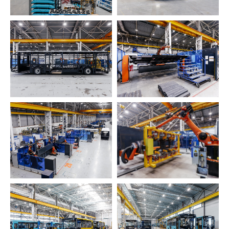
провести в офисе или обсудить проект
онлайн.
+7
Обсудить проект с архитектором
->
Нажимая на кнопку, вы соглашаетесь
с
Политикой конфиденциальности
.