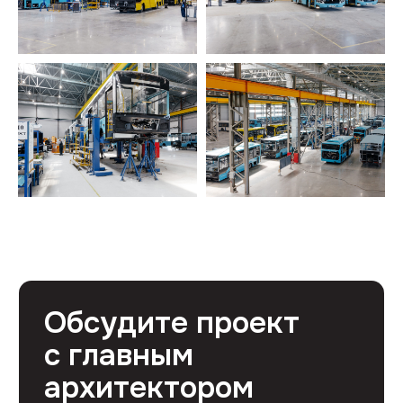
Профессиональный ремонт коммерческих
помещений в Москве от 1500 руб/м²
Контакты
+7 (495) 133-87-65
info@skooperativ.ru
г. Москва, Калужское шоссе 24-й км, д. 1
стр. 1 БЦ Высота, офис 517/2 (метро
Ольховая)