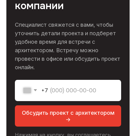
Пн-Пт 9:00-18:00
Заказать звонок ->
ООО «ГК Стройкооператив»
ИНН: 7727308263
ОГРН: 1177746007614
Меню
Услуги
Выполненные объекты
О компании
Сотрудники
Отзывы
Сертификаты
Блог