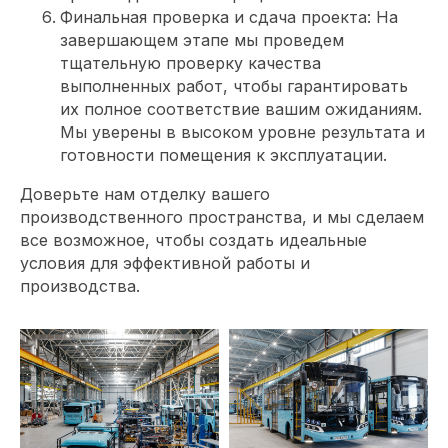
Финальная проверка и сдача проекта: На
завершающем этапе мы проведем
тщательную проверку качества
выполненных работ, чтобы гарантировать
их полное соответствие вашим ожиданиям.
Мы уверены в высоком уровне результата и
готовности помещения к эксплуатации.
Доверьте нам отделку вашего
производственного пространства, и мы сделаем
все возможное, чтобы создать идеальные
Обсудите проект
условия для эффективной работы и
с главным
производства.
архитектором
компании
Специалист свяжется с вами, чтобы
уточнить детали проекта и подберет
удобное время для встречи с
архитектором. Встречу можно