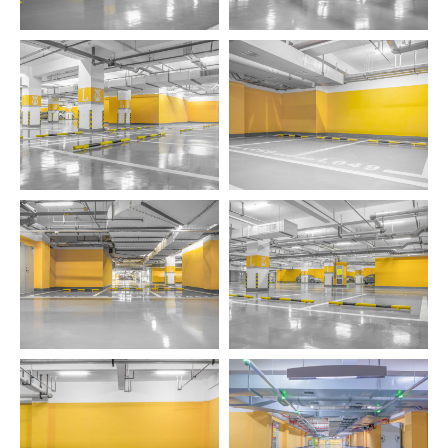
архитектором. Встречу можно
провести в офисе или обсудить проект
онлайн.
+7
Обсудить проект с архитектором
->
Нажимая на кнопку, вы соглашаетесь
с
Политикой конфиденциальности
.