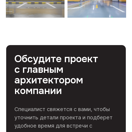
Профессиональный ремонт коммерческих
помещений в Москве от 1500 руб/м²
Контакты
+7 (495) 133-87-65
info@skooperativ.ru
г. Москва, Калужское шоссе 24-й км, д. 1
стр. 1 БЦ Высота, офис 517/2 (метро
Ольховая)