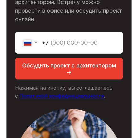
Пн-Пт 9:00-18:00
Заказать звонок ->
ООО «ГК Стройкооператив»
ИНН: 7727308263
ОГРН: 1177746007614
Меню
Услуги
Выполненные объекты
О компании
Сотрудники
Отзывы
Сертификаты
Блог