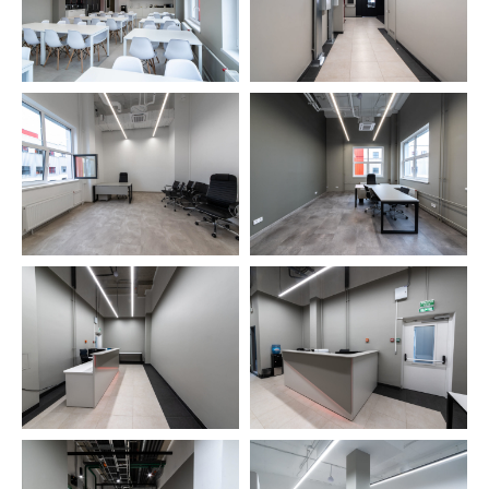
+7
Обсудить проект с архитектором
->
Нажимая на кнопку, вы соглашаетесь
с
Политикой конфиденциальности
.