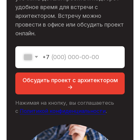
ООО «ГК Стройкооператив»
ИНН: 7727308263
ОГРН: 1177746007614
Меню
Услуги
Выполненные объекты
О компании
Сотрудники
Отзывы
Сертификаты
Блог
Контакты
© 2007 - 2026
Политика конфиденциальности