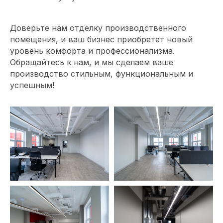
Доверьте нам отделку производственного
помещения, и ваш бизнес приобретет новый
уровень комфорта и профессионализма.
Обращайтесь к нам, и мы сделаем ваше
производство стильным, функциональным и
Обсудите проект
успешным!
с главным
архитектором
компании
Специалист свяжется с вами, чтобы
уточнить детали проекта и подберет
удобное время для встречи с
архитектором. Встречу можно
провести в офисе или обсудить проект
онлайн.