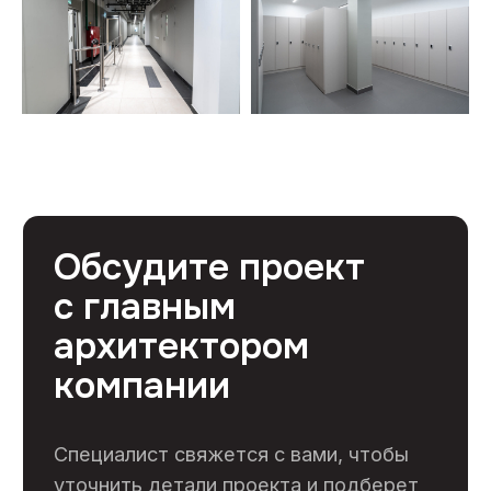
Профессиональный ремонт коммерческих
помещений в Москве от 1500 руб/м²
Контакты
+7 (495) 133-87-65
info@skooperativ.ru
г. Москва, Калужское шоссе 24-й км, д. 1
стр. 1 БЦ Высота, офис 517/2 (метро
Ольховая)
Пн-Пт 9:00-18:00
Заказать звонок ->