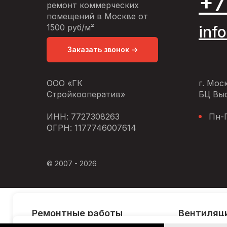
+7
ремонт коммерческих
помещений в Москве от
1500 руб/м²
inf
Заказать звонок ->
ООО «ГК
г. Мос
Стройкооператив»
БЦ Выс
ИНН: 7727308263
Пн-П
ОГРН: 1177746007614
© 2007 - 2026
Ремонтные работы
Вентиляц
Ремонт офисов
Вентиляция 