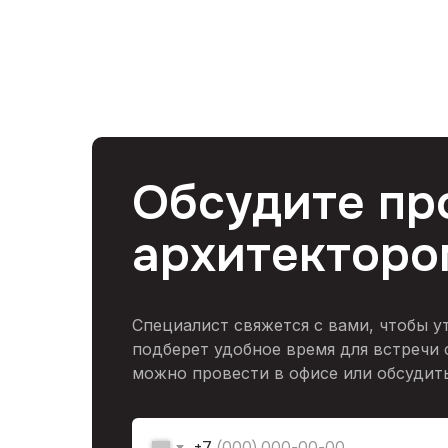
Обсудите пр
архитекторо
Специалист свяжется с вами, чтобы у
подберет удобное время для встречи 
можно провести в офисе или обсудить
+7