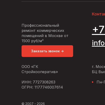
Конта
Профессиональный
+7
ремонт коммерческих
помещений в Москве от
1500 руб/м²
inf
Заказать звонок ->
ООО «ГК
г. Мос
Стройкооператив»
БЦ Выс
ИНН: 7727308263
Пн-П
ОГРН: 1177746007614
© 2007 - 2026