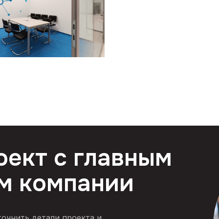
оект с главным
м компании
точнить детали проекта и