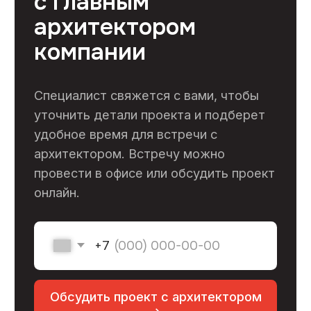
Контакты
+7 (495) 133-87-65
info@skooperativ.ru
г. Москва, Калужское шоссе 24-й км, д. 1
стр. 1 БЦ Высота, офис 517/2 (метро
Ольховая)
Пн-Пт 9:00-18:00
Заказать звонок ->
ООО «ГК Стройкооператив»
ИНН: 7727308263
ОГРН: 1177746007614
Меню