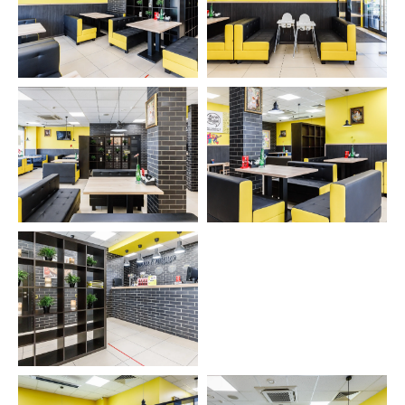
с главным
архитектором
компании
Специалист свяжется с вами, чтобы
уточнить детали проекта и подберет
удобное время для встречи с
архитектором. Встречу можно
провести в офисе или обсудить проект
онлайн.
+7
Обсудить проект с архитектором
->
Нажимая на кнопку, вы соглашаетесь
с
Политикой конфиденциальности
.