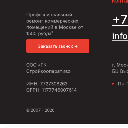
Конта
Профессиональный
+7
ремонт коммерческих
помещений в Москве от
1500 руб/м²
inf
Заказать звонок ->
ООО «ГК
г. Мос
Стройкооператив»
БЦ Выс
ИНН: 7727308263
Пн-П
ОГРН: 1177746007614
© 2007 - 2026