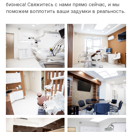
бизнеса! Свяжитесь с нами прямо сейчас, и мы
поможем воплотить ваши задумки в реальность.
Обсудите проект
с главным
архитектором
компании
Специалист свяжется с вами, чтобы
уточнить детали проекта и подберет
удобное время для встречи с
архитектором. Встречу можно
провести в офисе или обсудить проект
онлайн.