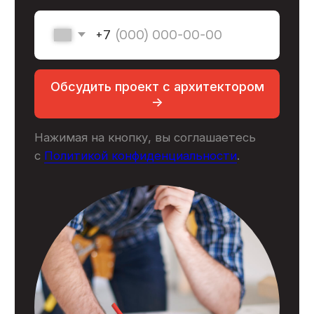
Заказать звонок ->
ООО «ГК Стройкооператив»
ИНН: 7727308263
ОГРН: 1177746007614
Меню
Услуги
Выполненные объекты
О компании
Сотрудники
Отзывы
Сертификаты
Блог
Контакты
© 2007 - 2026