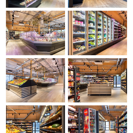
компании
Специалист свяжется с вами, чтобы
уточнить детали проекта и подберет
удобное время для встречи с
архитектором. Встречу можно
провести в офисе или обсудить проект
онлайн.
+7
Обсудить проект с архитектором
->
Нажимая на кнопку, вы соглашаетесь
с
Политикой конфиденциальности
.