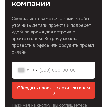
+7 (495) 133-87-65
info@skooperativ.ru
г. Москва, Калужское шоссе 24-й км, д. 1
стр. 1 БЦ Высота, офис 517/2 (метро
Ольховая)
Пн-Пт 9:00-18:00
Заказать звонок ->
ООО «ГК Стройкооператив»
ИНН: 7727308263
ОГРН: 1177746007614
Меню
Услуги
Выполненные объекты